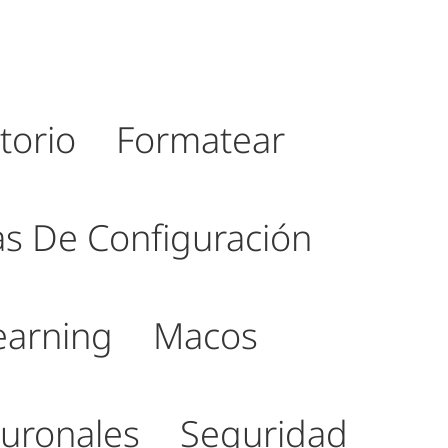
torio
Formatear
as De Configuración
earning
Macos
uronales
Seguridad