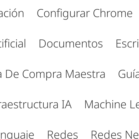
ación
Configurar Chrome
ficial
Documentos
Escri
a De Compra Maestra
Guí
raestructura IA
Machine L
nguaje
Redes
Redes Ne