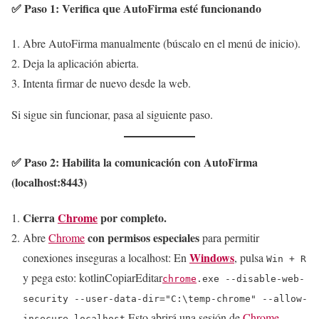
✅ Paso 1: Verifica que AutoFirma esté funcionando
Abre AutoFirma manualmente (búscalo en el menú de inicio).
Deja la aplicación abierta.
Intenta firmar de nuevo desde la web.
Si sigue sin funcionar, pasa al siguiente paso.
✅ Paso 2: Habilita la comunicación con AutoFirma
(localhost:8443)
Cierra
Chrome
por completo.
con permisos especiales
Abre
Chrome
para permitir
Windows
conexiones inseguras a localhost: En
, pulsa
Win + R
y pega esto: kotlinCopiarEditar
chrome
.exe --disable-web-
security --user-data-dir="C:\temp-chrome" --allow-
Esto abrirá una sesión de
Chrome
insecure-localhost