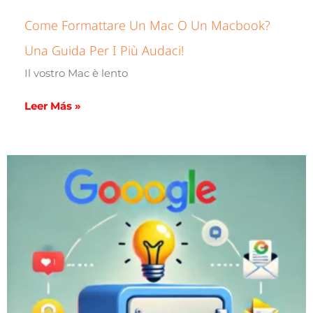
Come Formattare Un Mac O Un Macbook?
Una Guida Per I Più Audaci!
Il vostro Mac è lento
Leer Más »