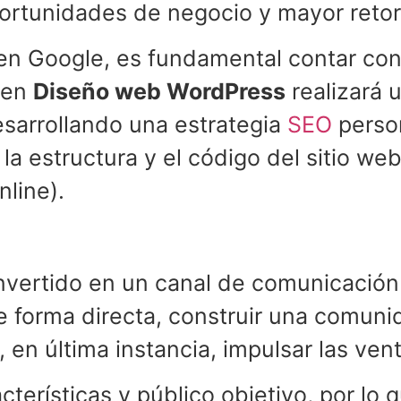
portunidades de negocio y mayor retor
 en Google, es fundamental contar co
 en
Diseño web WordPress
realizará u
esarrollando una estrategia
SEO
person
la estructura y el código del sitio we
nline).
nvertido en un canal de comunicación 
e forma directa, construir una comun
en última instancia, impulsar las vent
cterísticas y público objetivo, por lo 