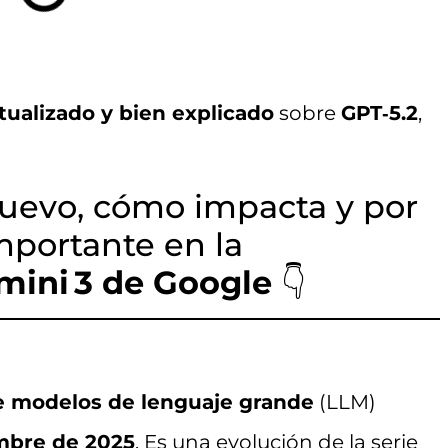
tualizado y bien explicado
sobre
GPT‑5.2
,
nuevo, cómo impacta y por
portante en la
ini 3 de Google
👇
e modelos de lenguaje grande
(LLM)
embre de 2025
. Es una evolución de la serie