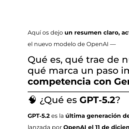
Aquí os dejo
un resumen claro, ac
el nuevo modelo de OpenAI —
Qué es, qué trae de 
qué marca un paso im
competencia con Gem
🧠 ¿Qué es
GPT‑5.2
?
GPT‑5.2
es la
última generación d
lanzada por
OpenAI el 11 de dici