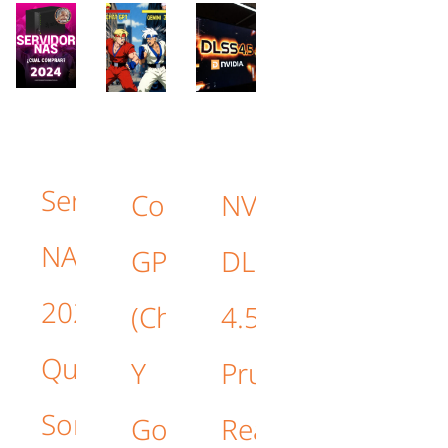
Servidores
Comparativa:
NVIDIA
NAS
GPT‑5.2
DLSS
2026:
(ChatGPT)
4.5:
Qué
Y
Pruebas
Son,
Google
Reales,