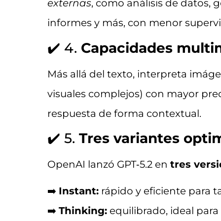
externas
, como análisis de datos, 
informes y más, con menor superv
✔️ 4.
Capacidades multi
Más allá del texto, interpreta imág
visuales complejos) con mayor preci
respuesta de forma contextual.
✔️ 5.
Tres variantes opti
OpenAI lanzó GPT‑5.2 en
tres vers
➡️
Instant:
rápido y eficiente para t
➡️
Thinking:
equilibrado, ideal para