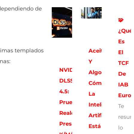
, dependiendo de
🧩
¿Qué
Es
climas templados
Aceitunas
El
nas:
Y
TCF
NVIDIA
Algoritmos:
De
DLSS
Cómo
IAB
4.5:
La
Euro
Pruebas
Inteligencia
Te
Reales,
Artificial
resu
Presets
Está
lo