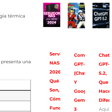
rgía térmica
Servidores
Comparativa:
Chat
e presenta una
NAS
GPT‑5.2
GPT-
2026:
(ChatGPT)
5.2,
Qué
Y
Que
Son,
Google
Hace
Cómo
Gemini
Difer
Funcionan
3
Aquí