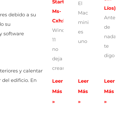
Start
El
Líos)
Ms-
Mac
ares debido a su
Antes
Cxh:localonly
mini
do su
de
Windows
es
 y software
nada,
11
uno
te
no
digo
deja
crear
teriores y calentar
del edificio. En
Leer
Leer
Leer
Más
Más
Más
»
»
»