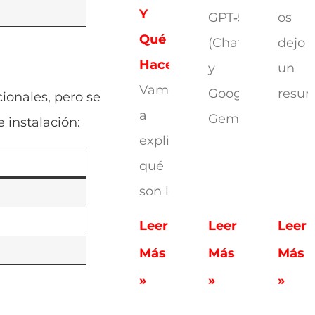
Y
GPT‑5.2
os
Qué
(ChatGPT)
dejo
Hacen
y
un
Vamos
Google
resu
ionales, pero se
a
Gemini
 instalación:
explicarte
qué
son los
Leer
Leer
Leer
Más
Más
Más
»
»
»