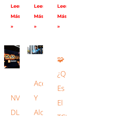
Leer
Leer
Leer
Más
Más
Más
»
»
»
🧩
¿Qué
Aceitunas
Es
NVIDIA
Y
El
DLSS
Algoritmos: