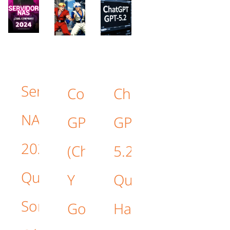
Servidores
Comparativa:
ChatGPT
NAS
GPT‑5.2
GPT-
2026:
(ChatGPT)
5.2,
Qué
Y
Que
Son,
Google
Hace