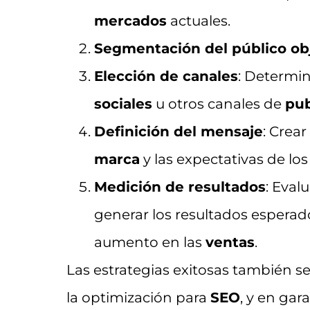
mercados
actuales.
Segmentación del público ob
Elección de canales
: Determina
sociales
u otros canales de
pub
Definición del mensaje
: Crea
marca
y las expectativas de lo
Medición de resultados
: Eval
generar los resultados esperad
aumento en las
ventas
.
Las estrategias exitosas también s
la optimización para
SEO
, y en gar