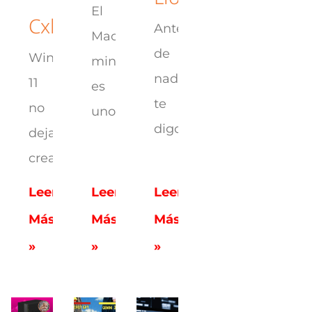
El
Cxh:localonly
Antes
Mac
de
Windows
mini
nada,
11
es
te
no
uno
digo
deja
crear
Leer
Leer
Leer
Más
Más
Más
»
»
»