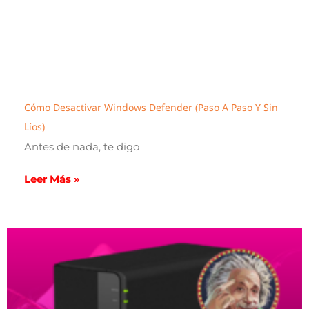
Cómo Desactivar Windows Defender (paso A Paso Y Sin
Líos)
Antes de nada, te digo
Leer Más »