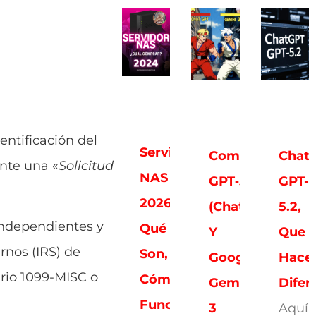
entificación del
Servidores
Comparativa:
Chat
nte una «
Solicitud
NAS
GPT‑5.2
GPT-
2026:
(ChatGPT)
5.2,
 independientes y
Qué
Y
Que
rnos (IRS) de
Son,
Google
Hace
rio 1099-MISC o
Cómo
Gemini
Difer
Funcionan
3
Aquí