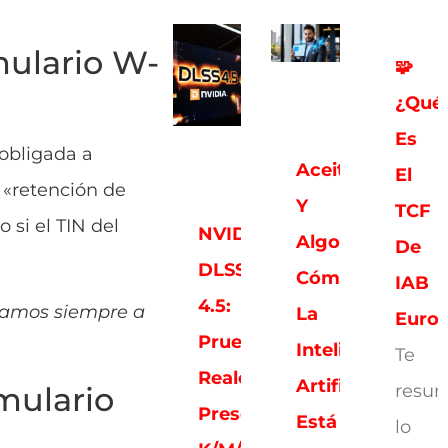
mulario W-
🧩
¿Qué
Es
 obligada a
Aceitunas
El
 «retención de
Y
TCF
 si el TIN del
NVIDIA
Algoritmos:
De
DLSS
Cómo
IAB
4.5:
itamos siempre a
La
Euro
Pruebas
Inteligencia
Te
Reales,
Artificial
mulario
resu
Presets
Está
lo