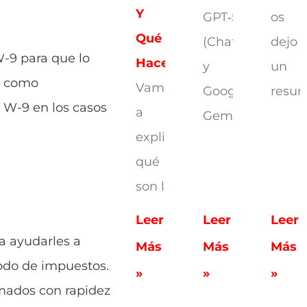
Y
GPT‑5.2
os
Qué
(ChatGPT)
dejo
W-9 para que lo
Hacen
y
un
do como
Vamos
Google
resu
o W-9 en los casos
a
Gemini
explicarte
qué
son los
Leer
Leer
Leer
a ayudarles a
Más
Más
Más
iodo de impuestos.
»
»
»
rmados con rapidez