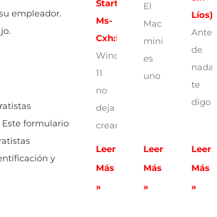
Start
El
 su empleador.
Líos)
Ms-
Mac
jo.
Antes
Cxh:localonly
mini
de
Windows
es
nada,
11
uno
te
no
digo
ratistas
deja
 Este formulario
crear
atistas
Leer
Leer
Leer
ntificación y
Más
Más
Más
»
»
»