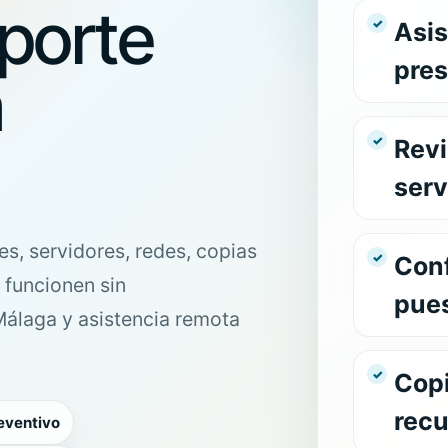
porte
Asis
pres
a
Revi
serv
es,
servidores
,
redes
, copias
Con
 funcionen sin
pues
Málaga y asistencia remota
Cop
recu
eventivo