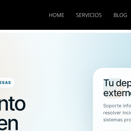
HOME
SERVICIOS
BLOG
Tu dep
ESAS
extern
nto
Soporte inf
resolver inc
 en
sistemas pr