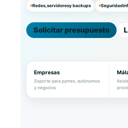
Redes
,
servidores
y backups
Seguridad
in
Solicitar presupuesto
L
Empresas
Mál
Soporte para pymes, autónomos
Asist
y negocios
provi