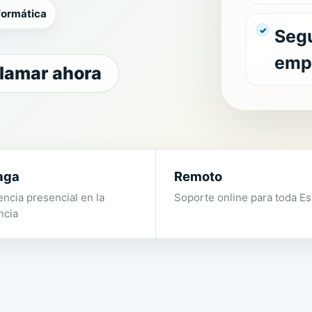
formática
Seg
emp
lamar ahora
aga
Remoto
encia presencial en la
Soporte online para toda E
ncia