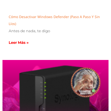
Cómo Desactivar Windows Defender (paso A Paso Y Sin
Líos)
Antes de nada, te digo
Leer Más »