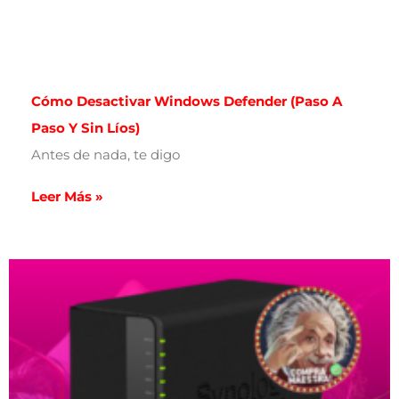
Cómo Desactivar Windows Defender (paso A
Paso Y Sin Líos)
Antes de nada, te digo
Leer Más »