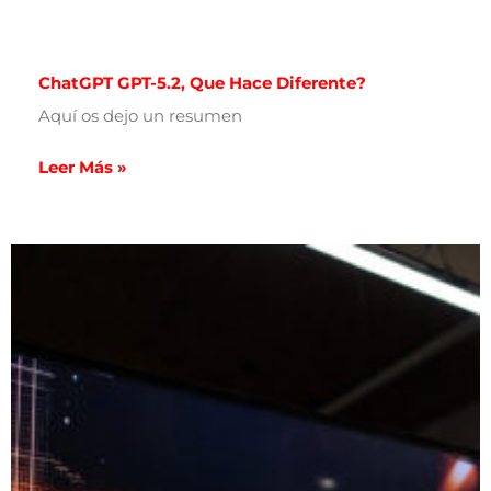
ChatGPT GPT-5.2, Que Hace Diferente?
Aquí os dejo un resumen
Leer Más »