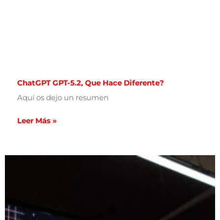
ChatGPT GPT-5.2, Que Hace Diferente?
Aquí os dejo un resumen
Leer Más »