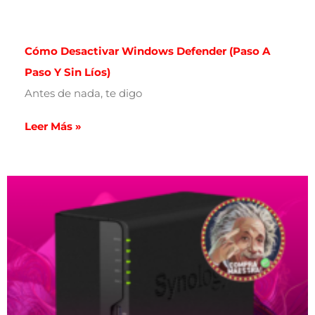
Cómo Desactivar Windows Defender (paso A
Paso Y Sin Líos)
Antes de nada, te digo
Leer Más »