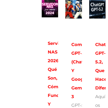
Servidores
Comparativa:
Chat
NAS
GPT‑5.2
GPT-
2026:
(ChatGPT)
5.2,
Qué
Y
Que
Son,
Google
Hace
Cómo
Gemini
Difer
Funcionan
3
Aquí
Y
GPT‑5.2
os