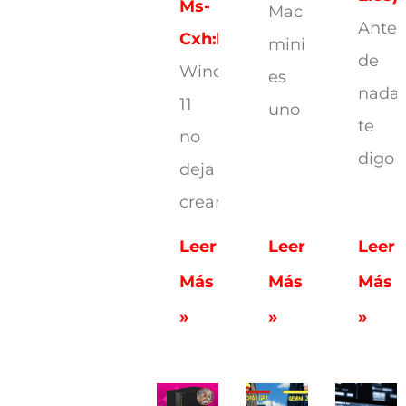
Ms-
Mac
Antes
Cxh:localonly
mini
de
Windows
es
nada,
11
uno
te
no
digo
deja
crear
Leer
Leer
Leer
Más
Más
Más
»
»
»