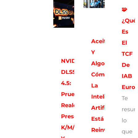
🧩
¿Qué
Es
Aceitunas
El
Y
TCF
NVIDIA
Algoritmos:
De
DLSS
Cómo
IAB
4.5:
La
Euro
Pruebas
Inteligencia
Te
Reales,
Artificial
resu
Presets
Está
lo
K/M/L
Reinventando
que