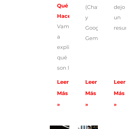
Qué
(ChatGPT)
dejo
Hacen
y
un
Vamos
Google
resu
a
Gemini
explicarte
qué
son los
Leer
Leer
Leer
Más
Más
Más
»
»
»