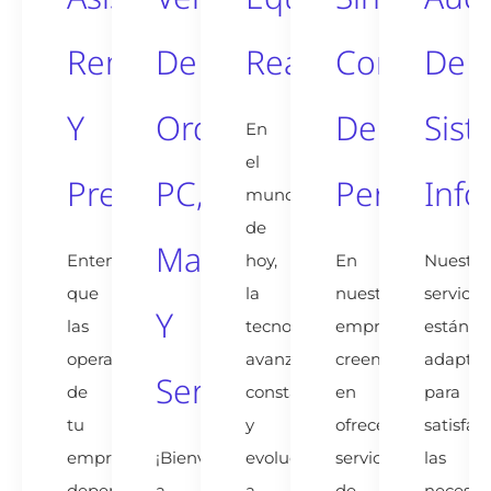
Remota
De
Reacondicionad
Contrato
De
Y
Ordenadores
De
Sist
En
el
Presencial
PC,
Permanen
Info
mundo
de
Mac
Entendemos
hoy,
En
Nuestro
que
la
nuestra
servicio
Y
las
tecnología
empresa,
están
operaciones
avanza
creemos
adapta
Servidores
de
constantemente
en
para
tu
y
ofrecer
satisfac
empresa
¡Bienvenido
evoluciona
servicios
las
dependen
a
a
de
necesid