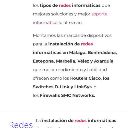
los
tipos de
redes
informáticas
que
mejores soluciones y mejor
soporte
informático
le ofrezcan.
Montamos las marcas de dispositivos
para la
instalación de
redes
informáticas en Málaga, Benlmádena,
Estepona, Marbella, Vélez y Axarquía
que mejor rendimiento y fiabilidad
ofrecen como los R
outers Cisco
,
los
Switches D-Link y LinkSys
, o
los
Firewalls SMC Networks.
La
instalación de
redes
informáticas
Redes