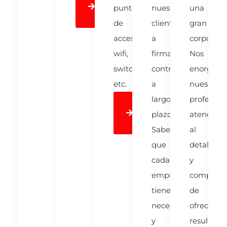
puntos
nuestros
una
More
de
clientes
gran
acceso
a
corporaci
wifi,
firmar
Nos
switches,
contratos
enorgulle
etc.
a
nuestra
largo
profesiona
Learn
plazo.
atención
More
Sabemos
al
que
detalle
cada
y
empresa
comprom
tiene
de
necesidades
ofrecer
y
resultado