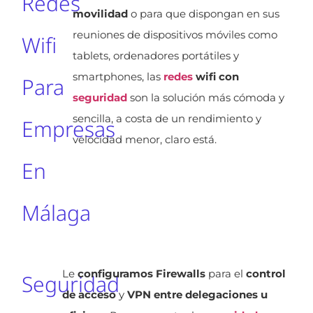
Redes
movilidad
o para que dispongan en sus
reuniones de dispositivos móviles como
Wifi
tablets, ordenadores portátiles y
smartphones, las
redes
wifi con
Para
seguridad
son la solución más cómoda y
sencilla, a costa de un rendimiento y
Empresas
velocidad menor, claro está.
En
Málaga
Le
configuramos Firewalls
para el
control
Seguridad
de acceso
y
VPN entre delegaciones u