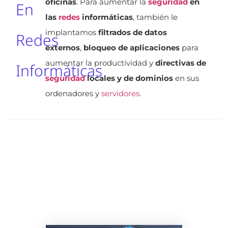
oficinas
. Para aumentar la
seguridad
en
En
las
redes
informáticas
, también le
implantamos
filtrados de datos
Redes
externos
,
bloqueo de aplicaciones
para
aumentar la productividad y
directivas de
Informáticas
seguridad
locales y de dominios
en sus
ordenadores y
servidores
.