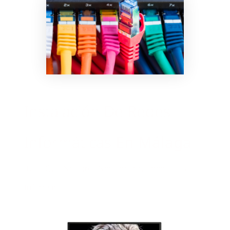
Instalación De Redes
Informáticas
En Málaga
¡Deja Que Nosotros Nos Encarguemos De La
Informática!