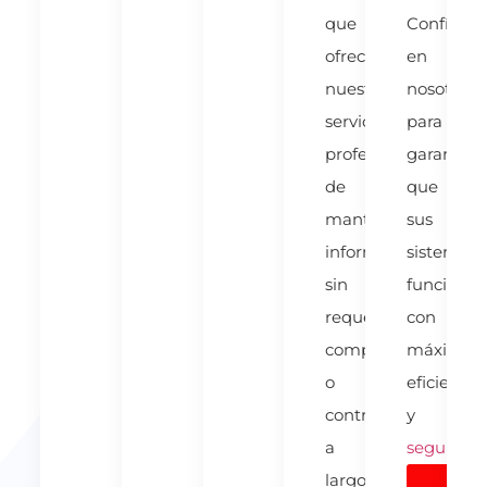
que
Confíe
ofrecemos
en
nuestros
nosotros
servicios
para
profesionales
garantiza
de
que
mantenimiento
sus
informático
sistemas
sin
funcione
requerir
con
compromisos
máxima
o
eficiencia
contratos
y
a
segurida
largo