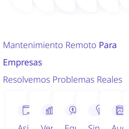
Mantenimiento Remoto
Para
Empresas
Resolvemos Problemas Reales
Asistencia
Venta
Equipos
Sin
Audi