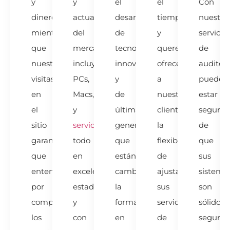
y
y
el
el
Con
dinero,
actuales
desarrollo
tiempo,
nuestro
mientras
del
de
y
servicio
que
mercado,
tecnologías
queremos
de
nuestras
incluyendo
innovadoras
ofrecer
auditorí
visitas
PCs,
y
a
puede
en
Macs,
de
nuestros
estar
el
y
última
clientes
seguro
sitio
servidores
,
generación
la
de
garantizan
todo
que
flexibilidad
que
que
en
están
de
sus
entendamos
excelente
cambiando
ajustar
sistema
por
estado
la
sus
son
completo
y
forma
servicios
sólidos,
los
con
en
de
seguros