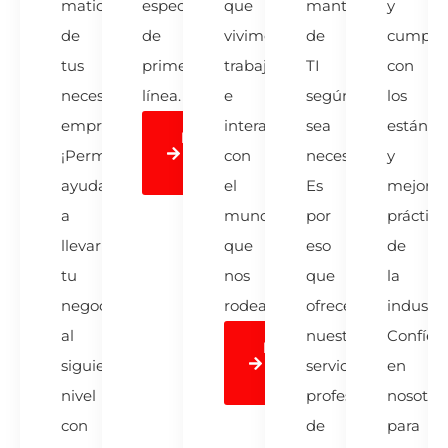
matices
especificaciones
que
mantenimiento
y
de
de
vivimos,
de
cumpla
tus
primera
trabajamos
TI
con
necesidades
línea.
e
según
los
empresariales.
interactuamos
sea
estánda
Learn
¡Permítenos
con
necesario.
y
More
ayudarte
el
Es
mejores
a
mundo
por
práctica
llevar
que
eso
de
tu
nos
que
la
negocio
rodea.
ofrecemos
industri
al
nuestros
Confíe
Learn
siguiente
servicios
en
More
nivel
profesionales
nosotro
con
de
para