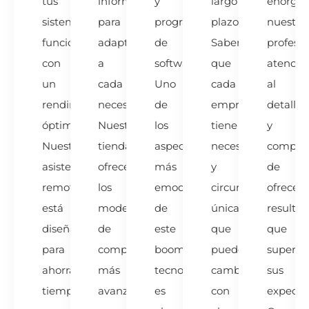
tus
informáticos
y
largo
enorgul
sistemas
para
programas
plazo.
nuestra
funcionando
adaptarse
de
Sabemos
profesio
con
a
software.
que
atenció
un
cada
Uno
cada
al
rendimiento
necesidad!
de
empresa
detalle
óptimo.
Nuestra
los
tiene
y
Nuestra
tienda
aspectos
necesidades
compro
asistencia
ofrece
más
y
de
remota
los
emocionantes
circunstancias
ofrecer
está
modelos
de
únicas
resulta
diseñada
de
este
que
que
para
computadoras
boom
pueden
supere
ahorrarte
más
tecnológico
cambiar
sus
tiempo
avanzados
es
con
expectat