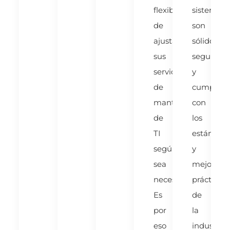
flexibilidad
sistemas
de
son
ajustar
sólidos,
sus
seguros
servicios
y
de
cumplan
mantenimiento
con
de
los
TI
estándare
según
y
sea
mejores
necesario.
prácticas
Es
de
por
la
eso
industria.