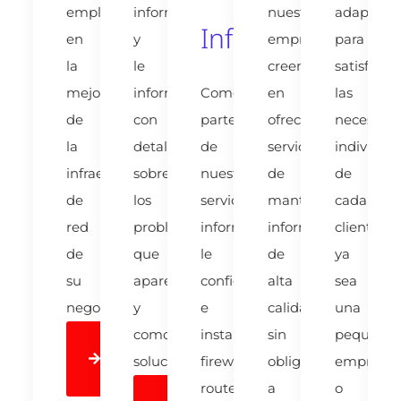
empleados
informática
nuestra
adaptado
Informática
en
y
empresa,
para
la
le
creemos
satisfacer
mejora
informamos
Como
en
las
de
con
parte
ofrecer
necesida
la
detalle
de
servicios
individual
infraestructura
sobre
nuestros
de
de
de
los
servicios
mantenimiento
cada
red
problemas
informáticos,
informático
cliente,
de
que
le
de
ya
su
aparecen
configuramos
alta
sea
negocio.
y
e
calidad
una
como
instalamos
sin
pequeña
Learn
solucionarlos.
firewalls,
obligar
empresa
More
routers,
a
o
Learn