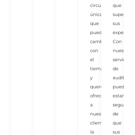
circunstancias
que
únicas
superen
que
sus
pueden
expectativ
cambiar
Con
con
nuestros
el
servicios
tiempo,
de
y
auditoría,
queremos
puede
ofrecer
estar
a
seguro
nuestros
de
clientes
que
la
sus