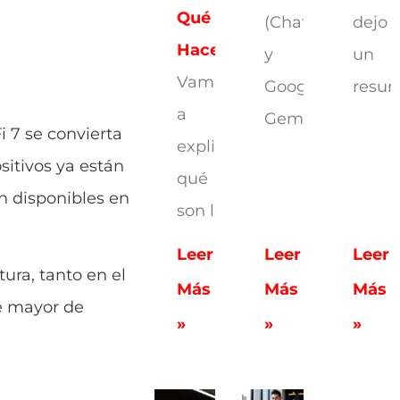
Qué
(ChatGPT)
dejo
Hacen
y
un
Vamos
Google
resu
a
Gemini
i 7 se convierta
explicarte
sitivos ya están
qué
án disponibles en
son los
Leer
Leer
Leer
ura, tanto en el
Más
Más
Más
te mayor de
»
»
»