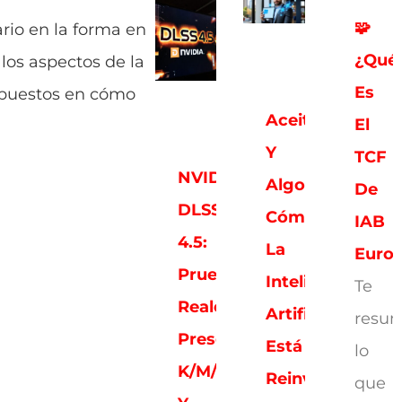
🧩
rio en la forma en
¿Qué
los aspectos de la
Es
 puestos en cómo
Aceitunas
El
Y
TCF
NVIDIA
Algoritmos:
De
DLSS
Cómo
IAB
4.5:
La
Euro
Pruebas
Inteligencia
Te
Reales,
Artificial
resu
Presets
Está
lo
K/M/L
Reinventando
que