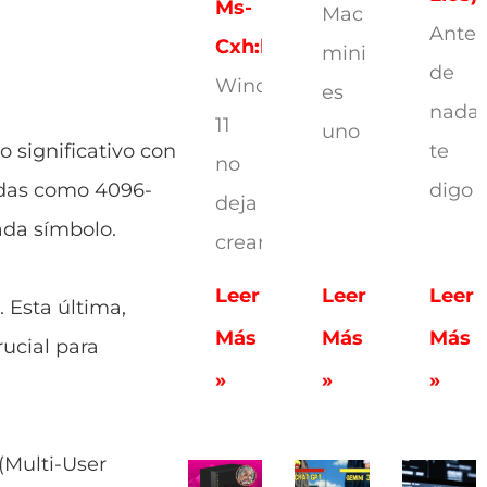
Ms-
Mac
Antes
Cxh:localonly
mini
de
Windows
es
nada,
11
uno
 significativo con
te
no
zadas como 4096-
digo
deja
ada símbolo.
crear
Leer
Leer
Leer
 Esta última,
Más
Más
Más
ucial para
»
»
»
(Multi-User