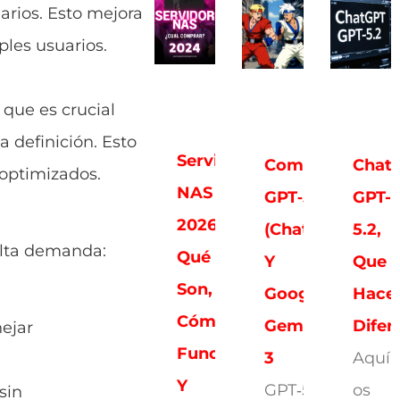
rios. Esto mejora
ples usuarios.
 que es crucial
a definición. Esto
Servidores
Comparativa:
Chat
 optimizados.
NAS
GPT‑5.2
GPT-
2026:
(ChatGPT)
5.2,
 alta demanda:
Qué
Y
Que
Son,
Google
Hace
Cómo
Gemini
Difer
ejar
Funcionan
3
Aquí
Y
GPT‑5.2
os
sin