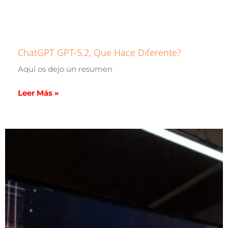
ChatGPT GPT-5.2, Que Hace Diferente?
Aquí os dejo un resumen
Leer Más »