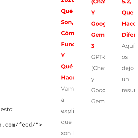
(ChatGPT)
5.2,
Qué
Y
Que
Son,
Google
Hace
Cómo
Gemini
Difer
Funcionan
3
Aquí
Y
GPT‑5.2
os
Qué
(ChatGPT)
dejo
Hacen
y
un
Vamos
Google
resu
a
Gemini
esto:
explicarte
qué
o.com/feed/">
son los