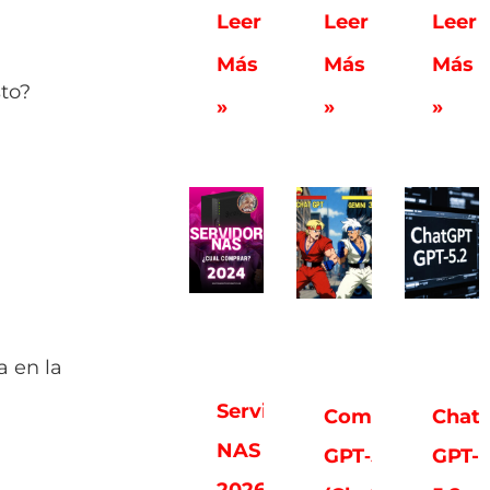
Leer
Leer
Leer
Más
Más
Más
sto?
»
»
»
a en la
Servidores
Comparativa:
Chat
NAS
GPT‑5.2
GPT-
2026: