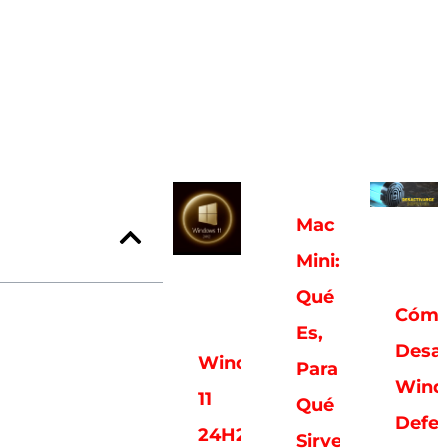
Mac
Mini:
Qué
Cóm
Es,
Desac
Windows
Para
Wind
11
Qué
Defe
24H2
Sirve