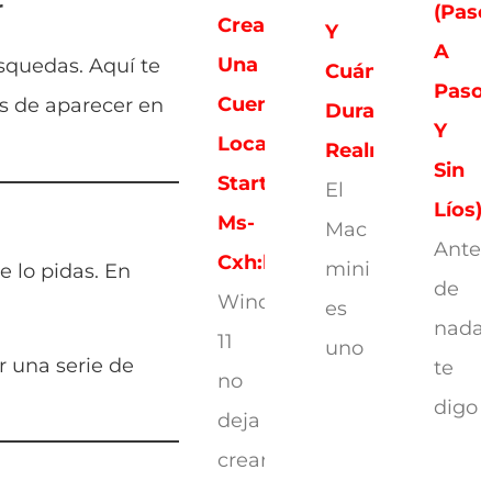
r
(paso
Crear
Y
A
Una
quedas. Aquí te
Cuánto
Paso
Cuenta
es de aparecer en
Dura
Y
Local,
Realmente
Sin
Start
El
Líos)
Ms-
Mac
Antes
Cxh:localonly
mini
 lo pidas. En
de
Windows
es
nada,
11
uno
r una serie de
te
no
digo
deja
crear