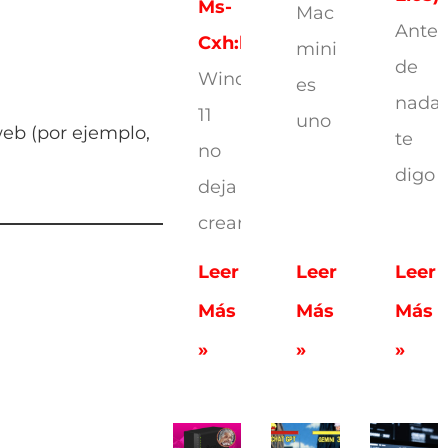
Ms-
Mac
Antes
Cxh:localonly
mini
de
Windows
es
nada,
11
uno
web (por ejemplo,
te
no
digo
deja
crear
Leer
Leer
Leer
Más
Más
Más
»
»
»