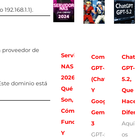
192.168.1.1).
 proveedor de
Servidores
Comparativa:
Chat
NAS
GPT‑5.2
GPT-
2026:
(ChatGPT)
5.2,
 Este dominio está
Qué
Y
Que
Son,
Google
Hace
Cómo
Gemini
Difer
Funcionan
3
Aquí
Y
GPT‑5.2
os