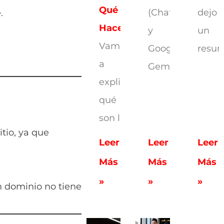
Qué
(ChatGPT)
dejo
.
Hacen
y
un
Vamos
Google
resu
a
Gemini
explicarte
qué
son los
tio, ya que
Leer
Leer
Leer
Más
Más
Más
»
»
»
un dominio no tiene