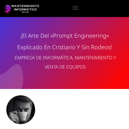
¡El Arte Del «Prompt Engineering»
Explicado En Cristiano Y Sin Rodeos!
EMPRESA DE INFORMÁTICA, MANTENIMIENTO Y
VENTA DE EQUIPOS