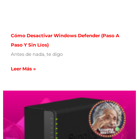
Cómo Desactivar Windows Defender (paso A
Paso Y Sin Líos)
Antes de nada, te digo
Leer Más »