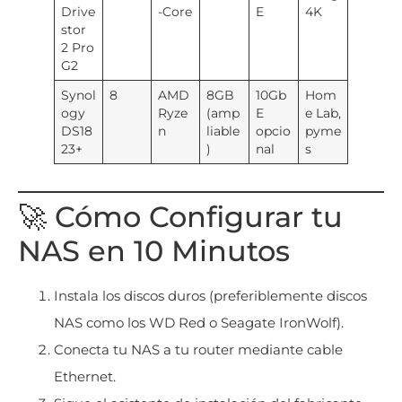
Drive
-Core
E
4K
stor
2 Pro
G2
Synol
8
AMD
8GB
10Gb
Hom
ogy
Ryze
(amp
E
e Lab,
DS18
n
liable
opcio
pyme
23+
)
nal
s
🚀 Cómo Configurar tu
NAS en 10 Minutos
Instala los discos duros (preferiblemente discos
NAS como los WD Red o Seagate IronWolf).
Conecta tu NAS a tu router mediante cable
Ethernet.