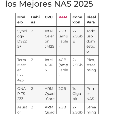
los Mejores NAS 2025
Mod
Bahí
CPU
RAM
Cone
Ideal
elo
as
xión
Para
Synol
2
Intel
2GB
2x
Todo
ogy
Celer
(amp
2.5Gb
uso
DS22
on
liable
E
dom
5+
J4125
)
éstic
o
Terra
2
Intel
4GB
2x
Plex,
Mast
N510
(amp
2.5Gb
strea
er
5
liable
E
ming
F2-
)
425
QNA
2
ARM
2GB
1x
Prim
P TS-
Quad
Giga
er
233
-Core
bit
NAS
Asust
2
ARM
2GB
2x
Strea
or
Quad
2.5Gb
ming