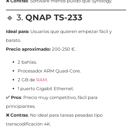
❌ Contras
: Software menos pulido que Synology.
🔹 3.
QNAP TS-233
Ideal para:
Usuarios que quieren empezar fácil y
barato.
Precio aproximado:
200-250 €.
2 bahías.
Procesador ARM Quad-Core.
2 GB de
RAM
.
1 puerto Gigabit Ethernet.
✅ Pros
: Precio muy competitivo, fácil para
principiantes.
❌ Contras
: No ideal para tareas pesadas tipo
transcodificación 4K.