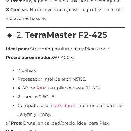
✅ Pros
: Muy rápido, súper estable, fácil de configurar.
❌ Contras
: No incluye discos, coste algo elevado frente
a opciones básicas.
🔹 2.
TerraMaster F2-425
Ideal para:
Streaming multimedia y Plex a tope.
Precio aproximado:
350-400 €.
2 bahías.
Procesador Intel Celeron N5105.
4 GB de
RAM
(ampliable hasta 32 GB).
2 puertos 2.5GbE.
Compatible con
servidores
multimedia tipo Plex,
Jellyfin y Emby.
✅ Pros
: Brutal en calidad/precio, ideal para Plex.