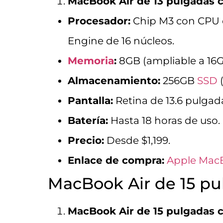
MacBook Air de 13 pulgadas 
Procesador:
Chip M3 con CPU d
Engine de 16 núcleos.
Memoria
:
8GB (ampliable a 16G
Almacenamiento:
256GB
SSD
(
Pantalla:
Retina de 13.6 pulgada
Batería:
Hasta 18 horas de uso.
Precio:
Desde $1,199.
Enlace de compra:
Apple MacB
MacBook Air de 15 pu
MacBook Air de 15 pulgadas 