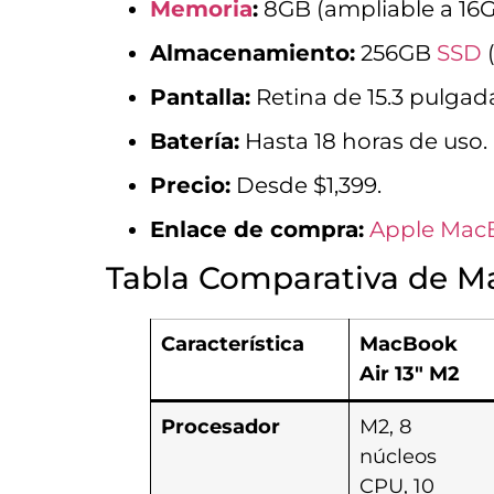
Memoria
:
8GB (ampliable a 16G
Almacenamiento:
256GB
SSD
(
Pantalla:
Retina de 15.3 pulgada
Batería:
Hasta 18 horas de uso.
Precio:
Desde $1,399.
Enlace de compra:
Apple MacB
Tabla Comparativa de M
Característica
MacBook
Air 13″ M2
Procesador
M2, 8
núcleos
CPU, 10