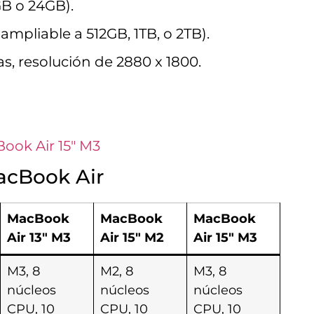
B o 24GB).
ampliable a 512GB, 1TB, o 2TB).
s, resolución de 2880 x 1800.
ook Air 15″ M3
acBook Air
MacBook
MacBook
MacBook
Air 13″ M3
Air 15″ M2
Air 15″ M3
M3, 8
M2, 8
M3, 8
núcleos
núcleos
núcleos
CPU, 10
CPU, 10
CPU, 10