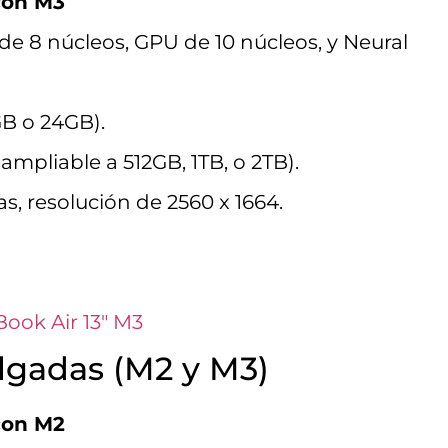
con M3
e 8 núcleos, GPU de 10 núcleos, y Neural
B o 24GB).
ampliable a 512GB, 1TB, o 2TB).
s, resolución de 2560 x 1664.
ook Air 13″ M3
lgadas (M2 y M3)
con M2