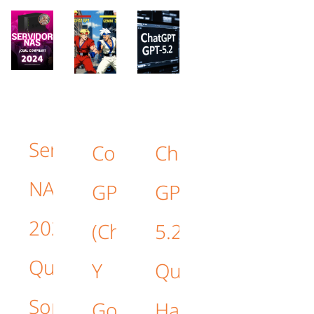
Servidores
Comparativa:
ChatGPT
NAS
GPT‑5.2
GPT-
2026:
(ChatGPT)
5.2,
Qué
Y
Que
Son,
Google
Hace