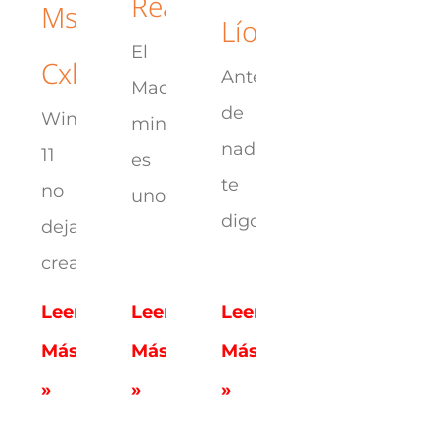
Realmente
Ms-
Líos)
El
Cxh:localonly
Antes
Mac
de
Windows
mini
nada,
11
es
te
no
uno
digo
deja
crear
Leer
Leer
Leer
Más
Más
Más
»
»
»