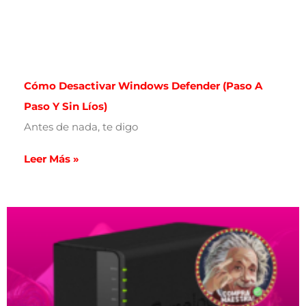
Cómo Desactivar Windows Defender (paso A
Paso Y Sin Líos)
Antes de nada, te digo
Leer Más »