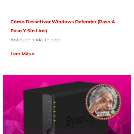
Cómo Desactivar Windows Defender (paso A
Paso Y Sin Líos)
Antes de nada, te digo
Leer Más »