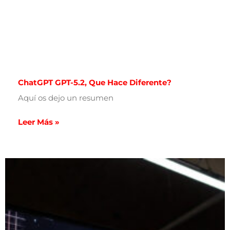
ChatGPT GPT-5.2, Que Hace Diferente?
Aquí os dejo un resumen
Leer Más »