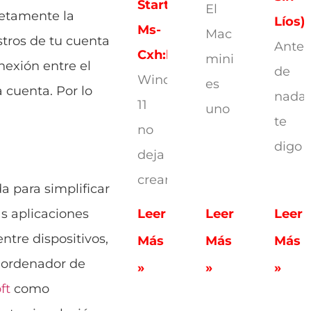
Start
El
letamente la
Líos)
Ms-
Mac
tros de tu cuenta
Antes
Cxh:localonly
mini
nexión entre el
de
Windows
es
a cuenta. Por lo
nada,
11
uno
te
no
digo
deja
crear
a para simplificar
as aplicaciones
Leer
Leer
Leer
ntre dispositivos,
Más
Más
Más
u ordenador de
»
»
»
ft
como