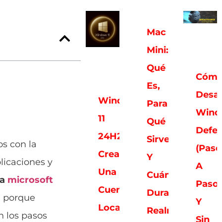
Mac
Mini:
Qué
Cóm
Es,
Desac
Windows
Para
Wind
11
Qué
Defe
24H2
Sirve
s con la
(paso
Crear
Y
plicaciones y
A
Una
Cuánto
ta
microsoft
Paso
Cuenta
Dura
 porque
Y
Local,
Realmente
n los pasos
Sin