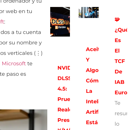
el ordenador y tu
dor web en tu
🧩
ft
:
¿Qué
lados a tu cuenta
Es
 por su nombre y
Aceitunas
El
os verticales (⋮)
Y
TCF
.
Microsoft
te
NVIDIA
Algoritmos:
De
te paso es
DLSS
Cómo
IAB
4.5:
La
Euro
Pruebas
Inteligencia
Te
Reales,
Artificial
resu
Presets
Está
lo