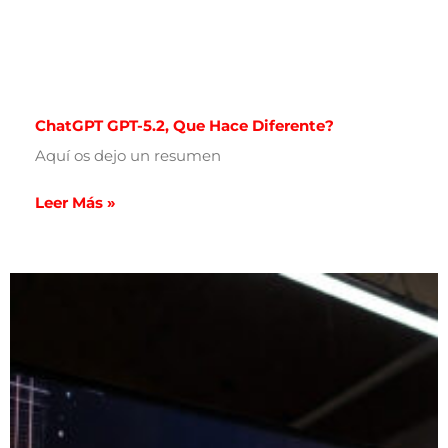
ChatGPT GPT-5.2, Que Hace Diferente?
Aquí os dejo un resumen
Leer Más »