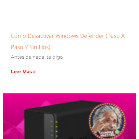
Cómo Desactivar Windows Defender (paso A
Paso Y Sin Líos)
Antes de nada, te digo
Leer Más »